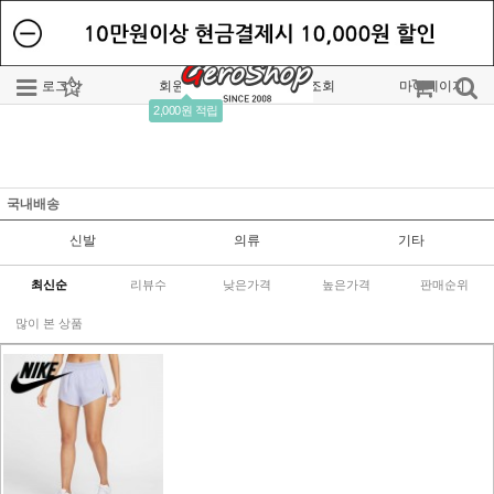
로그인
회원가입
주문조회
마이페이지
2,000원 적립
국내배송
신발
의류
기타
최신순
리뷰수
낮은가격
높은가격
판매순위
많이 본 상품