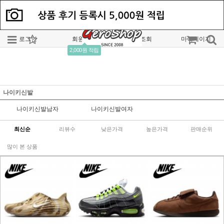
로그인
회원가입
주문조회
마이페이지
2,000원 적립
나이키신발
나이키신발남자
나이키신발여자
최신순
리뷰수
낮은가격
높은가격
판매순위
많이 본 상품