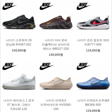
나이키 스트럭처 26
나이키 아바 로버
나이키 조던 컴포트 에라
런닝화 IF4487-001
리플렉티브 브라이트
HJ6777-006
캑터스 IM9327-200
159,000원
119,000원
149,000원
나이키 에어포스 1 로우
나이키 리액트X
나이키 리액트X 리주벤8
07 화이트 그레이
리주버네이트 HV5060-
IB6366-400
FJ4146-128
100
119,000원