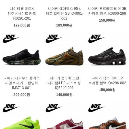
나이키 리액트X
나이키 에어맥스 95 x
나이키 코르테즈 레더 SE
리주버네이트 카모
레고 컬렉션 GS IO4801-
카카오 와우 IR0800-299
IR0291-201
002
159,000원
129,000원
189,000원
나이키 페가수스 플러스
나이키 농구화 조던
나이키 샥스 라이드2
리얼트리 카모 런닝화
테이텀4 PF 퍼스트 링
트리플 블랙 IO4296-002
IM3713-001
IQ5240-001
159,000원
209,000원
149,000원