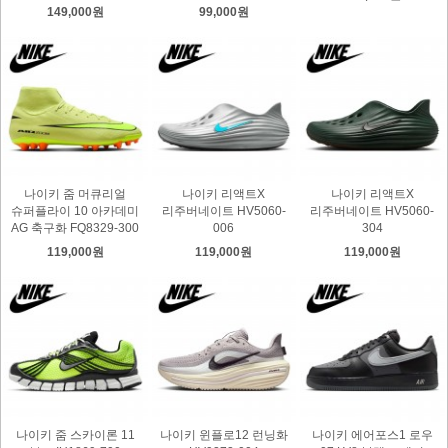
149,000원
99,000원
나이키 줌 머큐리얼
나이키 리액트X
나이키 리액트X
슈퍼플라이 10 아카데미
리주버네이트 HV5060-
리주버네이트 HV5060-
AG 축구화 FQ8329-300
006
304
119,000원
119,000원
119,000원
나이키 줌 스카이론 11
나이키 윈플로12 런닝화
나이키 에어포스1 로우