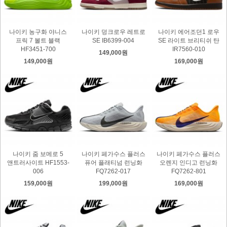
나이키 농구화 야니스
나이키 덩크로우 레트로
나이키 에어조던1 로우
프릭 7 볼트 블랙
SE IB6399-004
SE 라이트 브리티쉬 탄
HF3451-700
IR7560-010
149,000원
149,000원
169,000원
나이키 줌 보메로 5
나이키 페가수스 플러스
나이키 페가수스 플러스
앤트러사이트 HF1553-
퓨어 플래티넘 런닝화
오렌지 인디고 런닝화
006
FQ7262-017
FQ7262-801
159,000원
199,000원
169,000원