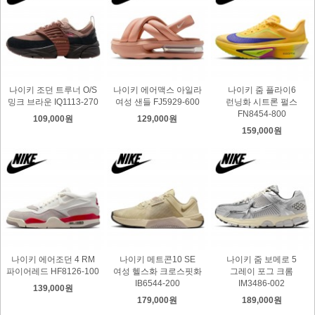
나이키 조던 트루너 O/S
나이키 에어맥스 아일라
나이키 줌 플라이6
밍크 브라운 IQ1113-270
여성 샌들 FJ5929-600
런닝화 시트론 펄스
FN8454-800
109,000원
129,000원
159,000원
나이키 에어조던 4 RM
나이키 메트콘10 SE
나이키 줌 보메로 5
파이어레드 HF8126-100
여성 헬스화 크로스핏화
그레이 포그 크롬
IB6544-200
IM3486-002
139,000원
179,000원
189,000원