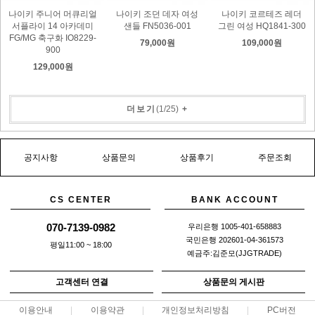
나이키 주니어 머큐리얼
나이키 조던 데자 여성
나이키 코르테즈 레더
서플라이 14 아카데미
샌들 FN5036-001
그린 여성 HQ1841-300
FG/MG 축구화 IO8229-
79,000원
109,000원
900
129,000원
더보기
(
1
/
25
)
+
공지사항
상품문의
상품후기
주문조회
CS CENTER
BANK ACCOUNT
070-7139-0982
우리은행 1005-401-658883
국민은행 202601-04-361573
평일11:00 ~ 18:00
예금주:김준모(JJGTRADE)
고객센터 연결
상품문의 게시판
이용안내
이용약관
개인정보처리방침
PC버전