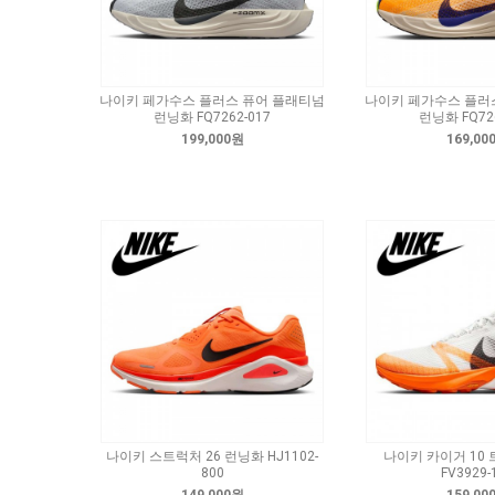
나이키 페가수스 플러스 퓨어 플래티넘
나이키 페가수스 플러
런닝화 FQ7262-017
런닝화 FQ726
199,000원
169,00
나이키 스트럭처 26 런닝화 HJ1102-
나이키 카이거 10
800
FV3929-