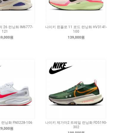
26 런닝화 IM6777-
나이키 윈플로 11 로드 런닝화 HV3141-
121
100
49,000원
139,000원
런닝화 FN0228-106
나이키 제가마2 트레일 런닝화 FD5190-
302
29,000원