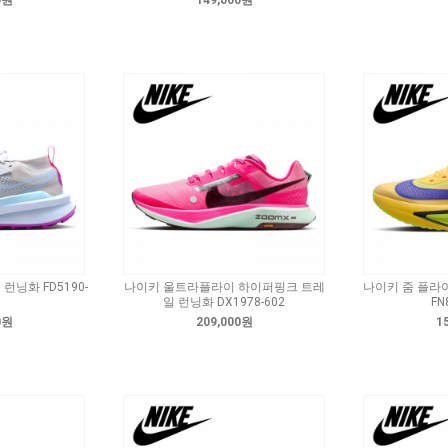
0원
149,000원
런닝화 FD5190-
나이키 울트라플라이 하이퍼핑크 트레
나이키 줌 플라
일 런닝화 DX1978-602
FN
0원
209,000원
1