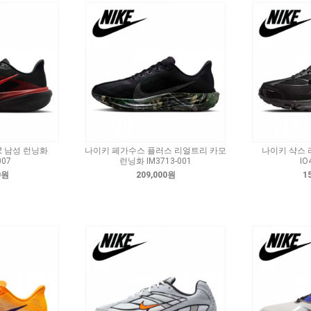
2 남성 런닝화
나이키 페가수스 플러스 리얼트리 카모
나이키 샥스 
007
런닝화 IM3713-001
IO
0원
209,000원
1