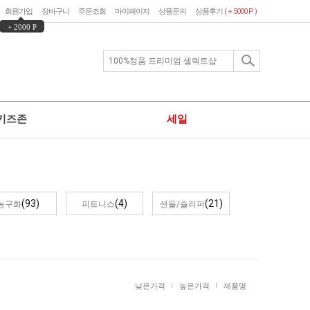
회원가입
장바구니
주문조회
마이페이지
상품문의
상품후기
( + 5000 P )
+ 2000 P
키즈존
세일
(93)
(4)
(21)
농구화
피트니스
샌들/슬리퍼
낮은가격
높은가격
제품명