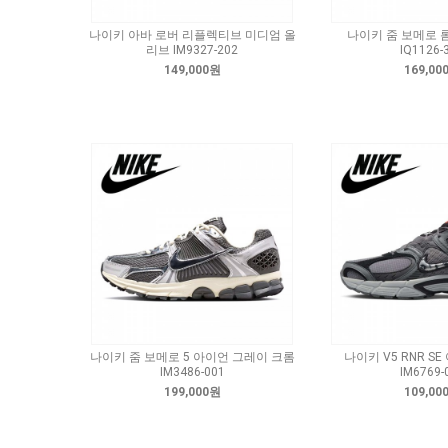
나이키 아바 로버 리플렉티브 미디엄 올
나이키 줌 보메로 
리브 IM9327-202
IQ1126-
149,000원
169,00
나이키 줌 보메로 5 아이언 그레이 크롬
나이키 V5 RNR S
IM3486-001
IM6769-
199,000원
109,00