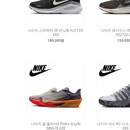
나이키 스트럭처 26 런닝화 HJ1102-
나이키 페가수스 4
005
FD2722-
189,000원
159,00
나이키 줌 플라이6 Poets 런닝화
나이키 샥스 NZ 다크 
IM6678-228
009