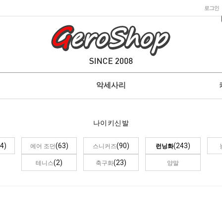
로그인
악세사리
나이키신발
4)
(63)
(90)
(243)
에어 조던
스니커즈
런닝화
(2)
(23)
테니스
축구화
양말