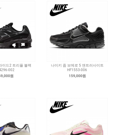
라이드2 트리플 블랙
나이키 줌 보메로 5 앤트러사이트
4296-002
HF1553-006
59,000원
159,000원