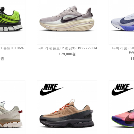
볼트 IU1869-
나이키 윈플로12 런닝화 HV9272-004
나이키 줌 라
FV
179,000원
0원
1