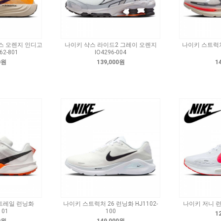
스 오렌지 인디고
나이키 샥스 라이드2 그레이 오렌지
나이키 스트럭처 
2-801
IO4296-004
0원
139,000원
1
 트레일 런닝화
나이키 스트럭처 26 런닝화 HJ1102-
나이키 저니 런 
101
100
1