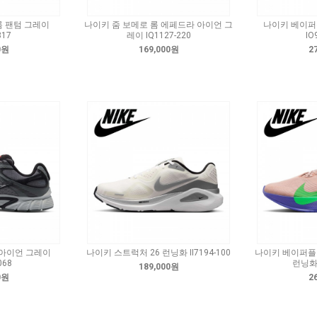
롬 팬텀 그레이
나이키 줌 보메로 롬 에페드라 아이언 그
나이키 베이퍼
317
레이 IQ1127-220
IO
0원
169,000원
2
E 아이언 그레이
나이키 스트럭처 26 런닝화 II7194-100
나이키 베이퍼플
068
런닝화 
189,000원
0원
2