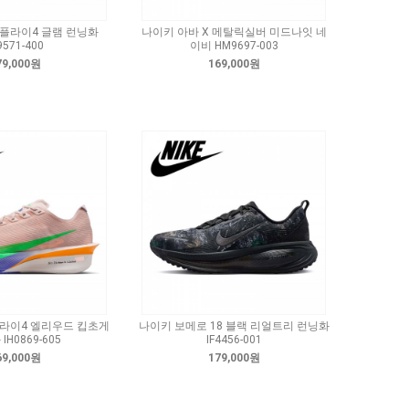
플라이4 글램 런닝화
나이키 아바 X 메탈릭실버 미드나잇 네
9571-400
이비 HM9697-003
79,000원
169,000원
라이4 엘리우드 킵초게
나이키 보메로 18 블랙 리얼트리 런닝화
IH0869-605
IF4456-001
69,000원
179,000원