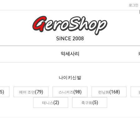
로그인
악세사리
나이키신발
5)
(79)
(98)
(168)
에어 조던
스니커즈
런닝화
(2)
(5)
테니스
축구화