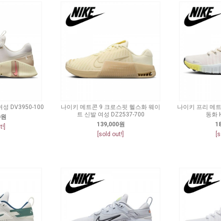
성 DV3950-100
나이키 메트콘 9 크로스핏 헬스화 웨이
나이키 프리 메트콘
트 신발 여성 DZ2537-700
동화 H
0원
139,000원
1
t!]
[sold out!]
[s