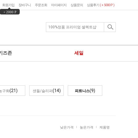
회원가입
장바구니
주문조회
마이페이지
상품문의
상품후기
( + 5000 P )
+ 2000 P
키즈존
세일
(21)
(14)
(9)
농구화
샌들/슬리퍼
피트니스
낮은가격
높은가격
제품명