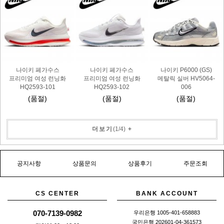
나이키 페가수스
나이키 페가수스
나이키 P6000 (GS)
프리미엄 여성 런닝화
프리미엄 여성 런닝화
메탈릭 실버 HV5064-
HQ2593-101
HQ2593-102
006
(품절)
(품절)
(품절)
더보기
(
1
/
4
)
+
공지사항
상품문의
상품후기
주문조회
CS CENTER
BANK ACCOUNT
070-7139-0982
우리은행 1005-401-658883
국민은행 202601-04-361573