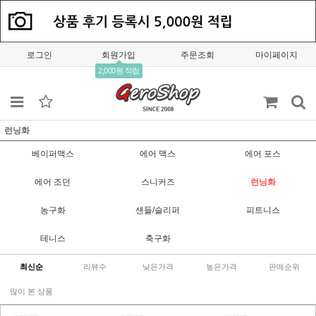
로그인
회원가입
주문조회
마이페이지
2,000원 적립
런닝화
베이퍼맥스
에어 맥스
에어 포스
에어 조던
스니커즈
런닝화
농구화
샌들/슬리퍼
피트니스
테니스
축구화
최신순
리뷰수
낮은가격
높은가격
판매순위
많이 본 상품