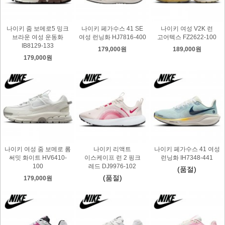
나이키 줌 보메로5 밍크
나이키 페가수스 41 SE
나이키 여성 V2K 런
브라운 여성 운동화
여성 런닝화 HJ7816-400
고어텍스 FZ2622-100
IB8129-133
179,000원
189,000원
179,000원
나이키 여성 줌 보메로 롬
나이키 리액트
나이키 페가수스 41 여성
써밋 화이트 HV6410-
이스케이프 런 2 핑크
런닝화 IH7348-441
100
레드 DJ9976-102
(품절)
(품절)
179,000원