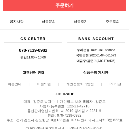
주문하기
공지사항
상품문의
상품후기
주문조회
CS CENTER
BANK ACCOUNT
070-7139-0982
우리은행 1005-401-658883
국민은행 202601-04-361573
평일11:00 ~ 18:00
예금주:김준모(JJGTRADE)
고객센터 연결
상품문의 게시판
이용안내
이용약관
개인정보처리방침
PC버전
JJG TRADE
대표 : 김준모,박지수 ㅣ 개인정보 보호 책임자 : 김준모
사업자 등록번호 : 122-21-42718
통신판매업신고번호 : 제 2019-경기김포-2281 호
전화 : 070-7139-0982
주소 : 경기 김포시 김포한강10로133번길 107 디원시티 시그니처 B동 622호
COPYRIGHT(C)게로샵 ALL RIGHTS RESERVED.