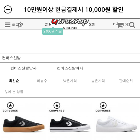
로그인
회원가입
주문조회
마이페이지
2,000원 적립
컨버스신발
컨버스신발남자
컨버스신발여자
최신순
리뷰수
낮은가격
높은가격
판매순위
많이 본 상품