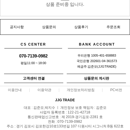
상품 준비중 입니다.
공지사항
상품문의
상품후기
주문조회
CS CENTER
BANK ACCOUNT
070-7139-0982
우리은행 1005-401-658883
국민은행 202601-04-361573
평일11:00 ~ 18:00
예금주:김준모(JJGTRADE)
고객센터 연결
상품문의 게시판
이용안내
이용약관
개인정보처리방침
PC버전
JJG TRADE
대표 : 김준모,박지수 ㅣ 개인정보 보호 책임자 : 김준모
사업자 등록번호 : 122-21-42718
통신판매업신고번호 : 제 2019-경기김포-2281 호
전화 : 070-7139-0982
주소 : 경기 김포시 김포한강10로133번길 107 디원시티 시그니처 B동 622호