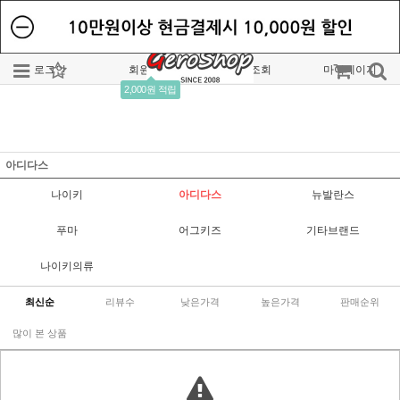
로그인
회원가입
주문조회
마이페이지
2,000원 적립
아디다스
나이키
아디다스
뉴발란스
푸마
어그키즈
기타브랜드
나이키의류
최신순
리뷰수
낮은가격
높은가격
판매순위
많이 본 상품