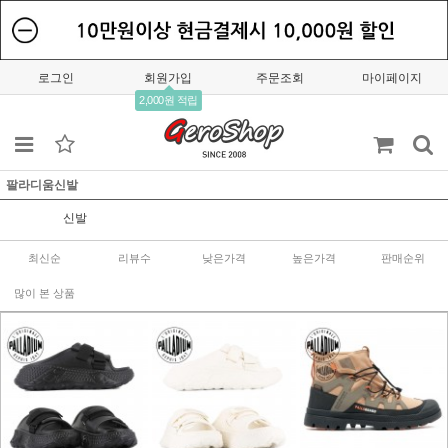
로그인
회원가입
주문조회
마이페이지
2,000원 적립
팔라디움신발
신발
최신순
리뷰수
낮은가격
높은가격
판매순위
많이 본 상품