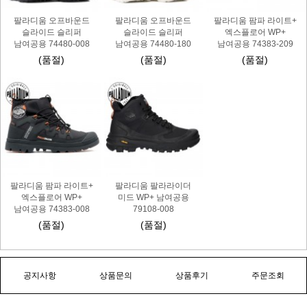
팔라디움 오프바운드
팔라디움 오프바운드
팔라디움 팜파 라이트+
슬라이드 슬리퍼
슬라이드 슬리퍼
엑스플로어 WP+
남여공용 74480-008
남여공용 74480-180
남여공용 74383-209
(품절)
(품절)
(품절)
팔라디움 팜파 라이트+
팔라디움 팔라라이더
엑스플로어 WP+
미드 WP+ 남여공용
남여공용 74383-008
79108-008
(품절)
(품절)
공지사항
상품문의
상품후기
주문조회