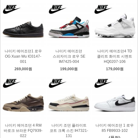
나이키 에어조던1 로우
나이키 에어조던
나이키 에어조던4 TD
OG Xuan Wu IO3147-
스피자이크 로우 SE
클리트 화이트 시멘트
001
IM7425-004
HQ0207-106
269,000원
199,000원
179,000원
나이키 에어조던 4 RM
나이키 조던 플라이트
나이키 에어조던 1 로우
바로크 브라운 FQ7939-
코트 크록 스킨 IH7321-
85 FB9933-102
022
131
(품절)