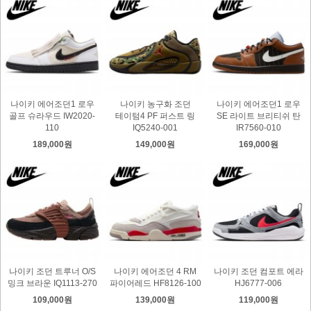
나이키 에어조던1 로우
나이키 농구화 조던
나이키 에어조던1 로우
골프 슈라우드 IW2020-
테이텀4 PF 퍼스트 링
SE 라이트 브리티쉬 탄
110
IQ5240-001
IR7560-010
189,000원
149,000원
169,000원
나이키 조던 트루너 O/S
나이키 에어조던 4 RM
나이키 조던 컴포트 에라
밍크 브라운 IQ1113-270
파이어레드 HF8126-100
HJ6777-006
109,000원
139,000원
119,000원