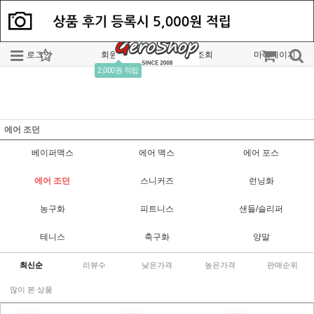
로그인
회원가입
주문조회
마이페이지
2,000원 적립
에어 조던
베이퍼맥스
에어 맥스
에어 포스
에어 조던
스니커즈
런닝화
농구화
피트니스
샌들/슬리퍼
테니스
축구화
양말
최신순
리뷰수
낮은가격
높은가격
판매순위
많이 본 상품