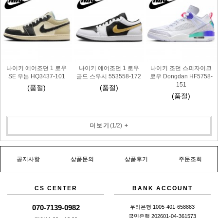
나이키 에어조던 1 로우
나이키 에어조던 1 로우
나이키 조던 스피자이크
SE 우븐 HQ3437-101
골드 스우시 553558-172
로우 Dongdan HF5758-
151
(품절)
(품절)
(품절)
더보기
(
1
/
2
)
+
공지사항
상품문의
상품후기
주문조회
CS CENTER
BANK ACCOUNT
070-7139-0982
우리은행 1005-401-658883
국민은행 202601-04-361573