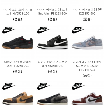
나이키 조던 스피자이크
나이키 에어조던 38 로우
나이키 에어조던 38 PF
로우 HV6528-100
Guo Ailun FZ3223-300
DZ3355-500
(품절)
(품절)
(품절)
나이키 조던 플라이트
나이키 에어조던 1 로우
나이키 에어조던 1 로우
코트 HF3255-001
검흰 553558-043
SE 로우 쿨 그레이
HF3148-011
(품절)
(품절)
(품절)