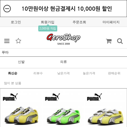
로그인
회원가입
주문조회
마이페이지
2,000원 적립
푸마
신발
의류
최신순
리뷰수
낮은가격
높은가격
판매순위
많이 본 상품