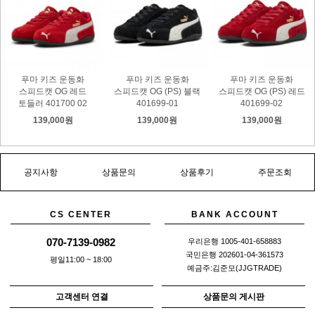
푸마 키즈 운동화
푸마 키즈 운동화
푸마 키즈 운동화
스피드캣 OG 레드
스피드캣 OG (PS) 블랙
스피드캣 OG (PS) 레드
토들러 401700 02
401699-01
401699-02
139,000원
139,000원
139,000원
공지사항
상품문의
상품후기
주문조회
CS CENTER
BANK ACCOUNT
070-7139-0982
우리은행 1005-401-658883
국민은행 202601-04-361573
평일11:00 ~ 18:00
예금주:김준모(JJGTRADE)
고객센터 연결
상품문의 게시판