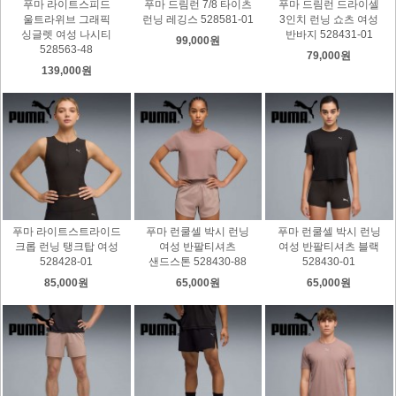
푸마 라이트스피드
푸마 드림런 7/8 타이츠
푸마 드림런 드라이셀
울트라위브 그래픽
런닝 레깅스 528581-01
3인치 런닝 쇼츠 여성
싱글렛 여성 나시티
반바지 528431-01
99,000원
528563-48
79,000원
139,000원
푸마 라이트스트라이드
푸마 런쿨셀 박시 런닝
푸마 런쿨셀 박시 런닝
크롭 런닝 탱크탑 여성
여성 반팔티셔츠
여성 반팔티셔츠 블랙
528428-01
샌드스톤 528430-88
528430-01
85,000원
65,000원
65,000원