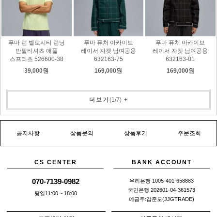
푸마 런 벨로시티 런닝
푸마 퓨처 아카이브
푸마 퓨처 아카이브
반팔티셔츠 애플
레이서 자켓 남여공용
레이서 자켓 남여공용
스프리츠 526600-38
632163-75
632163-01
39,000원
169,000원
169,000원
더보기
(
1
/
7
)
+
공지사항
상품문의
상품후기
주문조회
CS CENTER
BANK ACCOUNT
070-7139-0982
우리은행 1005-401-658883
국민은행 202601-04-361573
평일11:00 ~ 18:00
예금주:김준모(JJGTRADE)