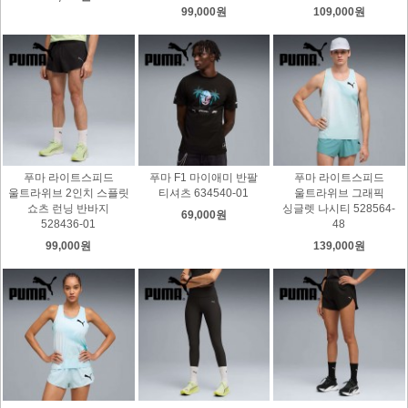
99,000원
109,000원
푸마 라이트스피드
푸마 F1 마이애미 반팔
푸마 라이트스피드
울트라위브 2인치 스플릿
티셔츠 634540-01
울트라위브 그래픽
쇼츠 런닝 반바지
싱글렛 나시티 528564-
69,000원
528436-01
48
99,000원
139,000원