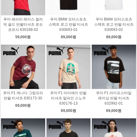
푸마 페라리 레이스 컬러
푸마 BMW 모터스포츠
푸마 BMW 모터스포츠
빅 쉴드 반팔티셔츠 로쏘
스택트 로고 반팔 티셔츠
스택트 로고 반팔 티셔츠
코르사 630188-02
630693-01
630693-02
59,000원
89,000원
89,000원
푸마 F1 캐나다 그랑프리
푸마 F1 마이애미 반팔
푸마 F1 라이프스타일
반팔 티셔츠 630173-30
티셔츠 알파인 스노우
레이싱 반팔 티셔츠
630176-13
632992-01
69,000원
69,000원
69,000원