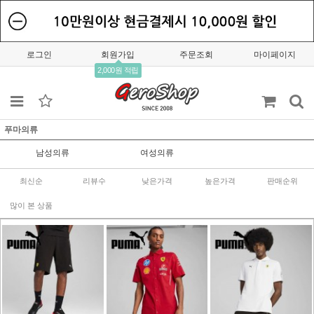
로그인
회원가입
주문조회
마이페이지
2,000원 적립
푸마의류
남성의류
여성의류
최신순
리뷰수
낮은가격
높은가격
판매순위
많이 본 상품