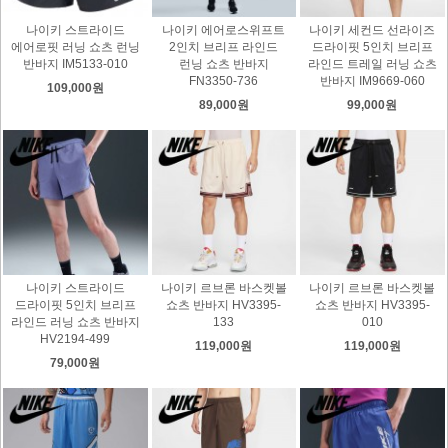
나이키 스트라이드
나이키 에어로스위프트
나이키 세컨드 선라이즈
에어로핏 러닝 쇼츠 런닝
2인치 브리프 라인드
드라이핏 5인치 브리프
반바지 IM5133-010
런닝 쇼츠 반바지
라인드 트레일 러닝 쇼츠
FN3350-736
반바지 IM9669-060
109,000원
89,000원
99,000원
나이키 스트라이드
나이키 르브론 바스켓볼
나이키 르브론 바스켓볼
드라이핏 5인치 브리프
쇼츠 반바지 HV3395-
쇼츠 반바지 HV3395-
라인드 러닝 쇼츠 반바지
133
010
HV2194-499
119,000원
119,000원
79,000원