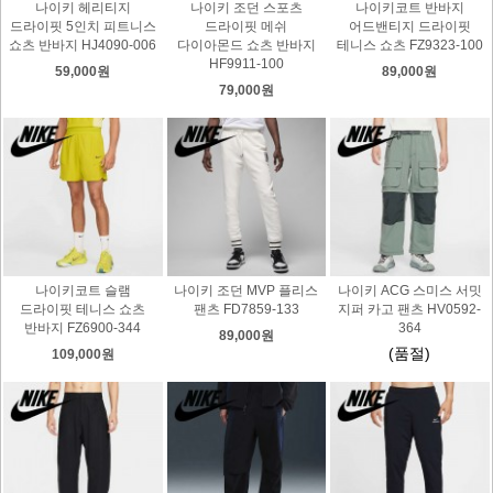
나이키 헤리티지
나이키 조던 스포츠
나이키코트 반바지
드라이핏 5인치 피트니스
드라이핏 메쉬
어드밴티지 드라이핏
쇼츠 반바지 HJ4090-006
다이아몬드 쇼츠 반바지
테니스 쇼츠 FZ9323-100
HF9911-100
59,000원
89,000원
79,000원
나이키코트 슬램
나이키 조던 MVP 플리스
나이키 ACG 스미스 서밋
드라이핏 테니스 쇼츠
팬츠 FD7859-133
지퍼 카고 팬츠 HV0592-
반바지 FZ6900-344
364
89,000원
(품절)
109,000원