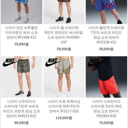
나이키 조던 브루클린
나이키 폼 드라이핏
나이키 챌린저 드라이핏
다이아몬드 메쉬 쇼츠
9인치 언라인드 버서타일
7인치 브리프 라인드
반바지 IR1488-412
쇼츠 반바지 HV0385-
런닝 쇼츠 반바지
237
HV2139-411
79,000원
59,000원
59,000원
나이키 스트라이드
나이키 프로 트레이닝
나이키 스트라이드
드라이핏 7인치 브리프
드라이핏 ADV 6인치
드라이핏 5인치 2in1
라인드 프린트 런닝 쇼츠
반바지 IF2217-320
런닝 쇼츠 반바지
반바지 IH4513-012
FN2993-635
119,000원
99,000원
79,000원