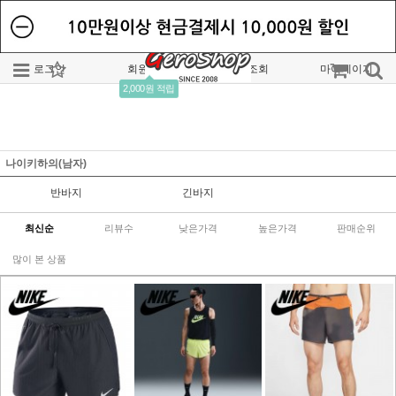
로그인
회원가입
주문조회
마이페이지
2,000원 적립
나이키하의(남자)
반바지
긴바지
최신순
리뷰수
낮은가격
높은가격
판매순위
많이 본 상품