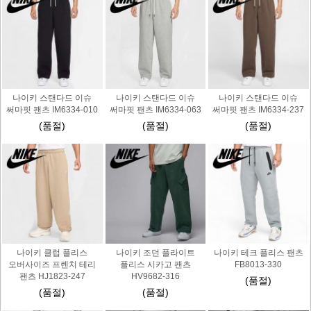
나이키 스탠다드 이슈
나이키 스탠다드 이슈
나이키 스탠다드 이슈
써마핏 팬츠 IM6334-010
써마핏 팬츠 IM6334-063
써마핏 팬츠 IM6334-237
(품절)
(품절)
(품절)
나이키 클럽 플리스
나이키 조던 플라이트
나이키 테크 플리스 팬츠
오버사이즈 프렌치 테리
플리스 시카고 팬츠
FB8013-330
팬츠 HJ1823-247
HV9682-316
(품절)
(품절)
(품절)