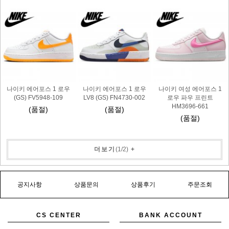
나이키 에어포스 1 로우
나이키 에어포스 1 로우
나이키 여성 에어포스 1
(GS) FV5948-109
LV8 (GS) FN4730-002
로우 파우 프린트
HM3696-661
(품절)
(품절)
(품절)
더보기
(
1
/
2
)
+
공지사항
상품문의
상품후기
주문조회
CS CENTER
BANK ACCOUNT