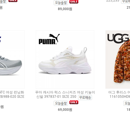
225,235
0원
2
89,000원
ATC 여성 런닝화
푸마 캐시아 럭스 스니커즈 여성 키높이
어그 후리스 
88-020 SIZE
신발 397837-01 SIZE 250
1161050HDM
0원
69,000원
1