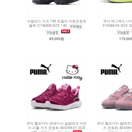
뉴발란스 키즈 740 토들러 아동운동화
푸마 매그맥스 나
블랙 IZ740BM SIZE 140
310088-05 SIZE 2
89,000원
179,00
푸마 헬로키티 펀레이서 슬립테크 어린
푸마 헬로키티 팔레르모
이 리틀 키즈 운동화 403398-01 SIZE
즈 운동화 403389-0