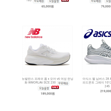
185
65,000원
79,00
뉴발란스 프레쉬 폼 x 모어 v6 여성 런닝
아식스 젤 님버스 28 
화 WMORLA6 SIZE 230
피드몬트 그레이 1012B9
245
219,00
189,000원