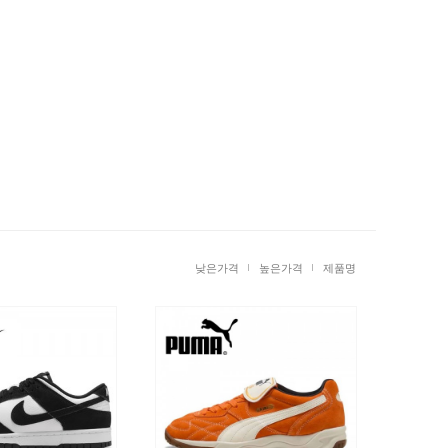
낮은가격
높은가격
제품명