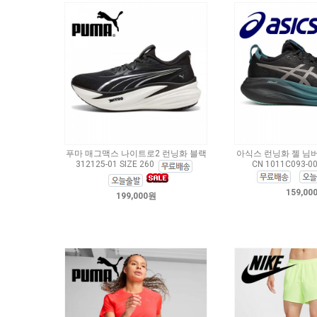
푸마 매그맥스 나이트로2 런닝화 블랙
아식스 런닝화 젤 님버
312125-01 SIZE 260
CN 1011C093-00
159,00
199,000원