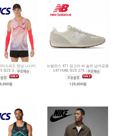
메타스피드 런닝 나시티
뉴발란스 471 앙고라 씨 솔트 남여공용
5 SIZE S
U471KAB SIZE 275
9,000원
129,000원