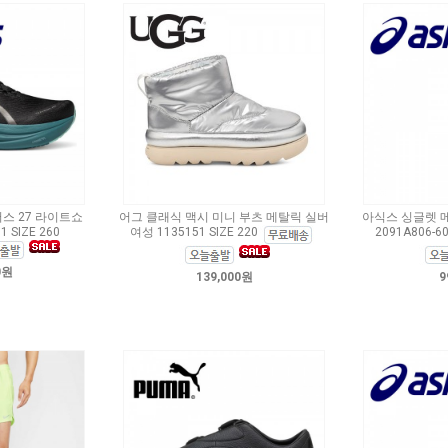
스 27 라이트쇼
어그 클래식 맥시 미니 부츠 메탈릭 실버
아식스 싱글렛 
1 SIZE 260
여성 1135151 SIZE 220
2091A806-60
0원
139,000원
9