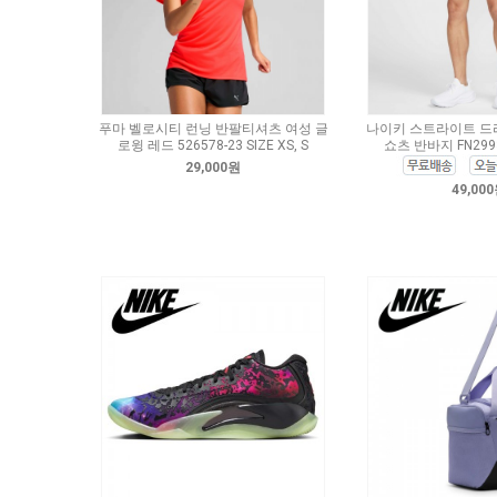
푸마 벨로시티 런닝 반팔티셔츠 여성 글
나이키 스트라이트 드라
로윙 레드 526578-23 SIZE XS, S
쇼츠 반바지 FN2993-
29,000원
49,00