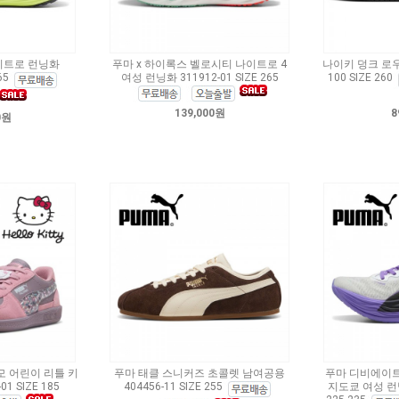
이트로 런닝화
푸마 x 하이록스 벨로시티 나이트로 4
나이키 덩크 로우 
65
여성 런닝화 311912-01 SIZE 265
100 SIZE 260
139,000원
8
0원
 어린이 리틀 키
푸마 태클 스니커즈 초콜렛 남여공용
푸마 디비에이트
1 SIZE 185
404456-11 SIZE 255
지도쿄 여성 런닝화