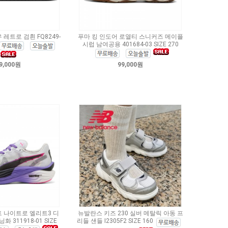
레트로 검흰 FQ8249-
푸마 킹 인도어 로열티 스니커즈 메이플
시럽 남여공용 401684-03 SIZE 270
9,000원
99,000원
 나이트로 엘리트3 디
뉴발란스 키즈 230 실버 메탈릭 아동 프
 311918-01 SIZE
리들 샌들 I2305F2 SIZE 160