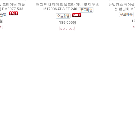
5 트레이닝 더플
어그 벤처 데이즈 울트라 미니 코지 부츠
뉴발란스 퓨어셀 
 DM3977-533
1161790NAT SIZE 240
성 런닝화 MRC
0원
1
189,000원
t!]
[s
[sold out!]