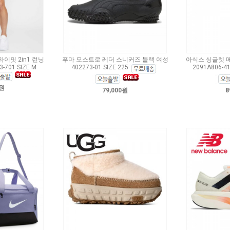
이핏 2in1 런닝
푸마 모스트로 레더 스니커즈 블랙 여성
아식스 싱글렛 
701 SIZE M
402273-01 SIZE 225
2091A806-41
0원
79,000원
8